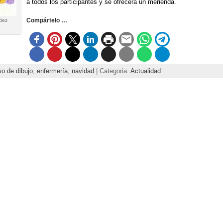
a todos los participantes y se ofrecerá un merienda.
Compártelo …
dez
o de dibujo
,
enfermería
,
navidad
| Categoria:
Actualidad