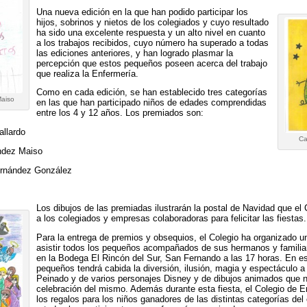
Una nueva edición en la que han podido participar los
hijos, sobrinos y nietos de los colegiados y cuyo resultado
ha sido una excelente respuesta y un alto nivel en cuanto
a los trabajos recibidos, cuyo número ha superado a todas
las ediciones anteriores, y han logrado plasmar la
percepción que estos pequeños poseen acerca del trabajo
que realiza la Enfermería.
Como en cada edición, se han establecido tres categorías
Maiso
en las que han participado niños de edades comprendidas
entre los 4 y 12 años. Los premiados son:
allardo
Ca
ndez Maiso
ernández González
Los dibujos de las premiadas ilustrarán la postal de Navidad que el
a los colegiados y empresas colaboradoras para felicitar las fiestas.
Para la entrega de premios y obsequios, el Colegio ha organizado una
asistir todos los pequeños acompañados de sus hermanos y familiar
en la Bodega El Rincón del Sur, San Fernando a las 17 horas. En e
pequeños tendrá cabida la diversión, ilusión, magia y espectáculo a
Peinado y de varios personajes Disney y de dibujos animados que 
celebración del mismo. Además durante esta fiesta, el Colegio de E
los regalos para los niños ganadores de las distintas categorías de