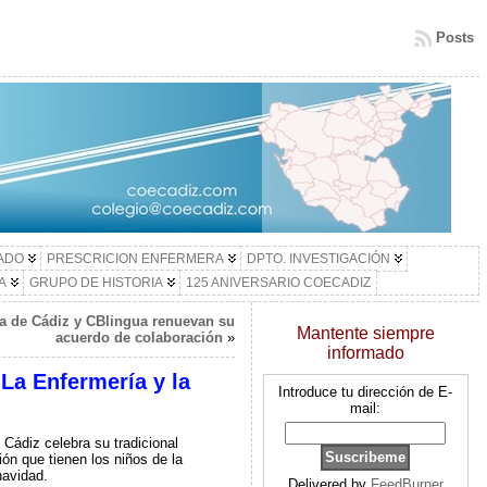
Posts
LADO
PRESCRICION ENFERMERA
DPTO. INVESTIGACIÓN
A
GRUPO DE HISTORIA
125 ANIVERSARIO COECADIZ
ía de Cádiz y CBlingua renuevan su
Mantente siempre
acuerdo de colaboración
»
informado
‘La Enfermería y la
Introduce tu dirección de E-
mail:
Cádiz celebra su tradicional
ón que tienen los niños de la
navidad.
Delivered by
FeedBurner