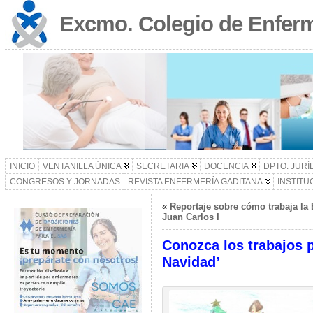
Excmo. Colegio de Enferm
INICIO
VENTANILLA ÚNICA
SECRETARIA
DOCENCIA
DPTO. JURÍ
CONGRESOS Y JORNADAS
REVISTA ENFERMERÍA GADITANA
INSTITU
«
Reportaje sobre cómo trabaja la 
Juan Carlos I
Conozca los trabajos p
Navidad’