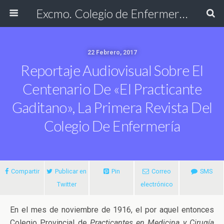
Excmo. Colegio de Enfermería de Cádiz
22 Febrero, 2017
Reportaje Audiovisual Sobre El
Centenario De «El Practicante
Gaditano», La Primera Revista Del
Colegio De Enfermería
Compartir
Publicar en
Pin
Correo
SMS
Twitter
electrónico
En el mes de noviembre de 1916, el por aquel entonces
Colegio Provincial de
Practicantes en Medicina y Cirugía