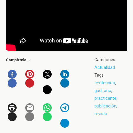
Categories:
Compártelo …
Actualidad
Tags:
centenario
,
gaditano
,
practicante
,
publicación
,
revista