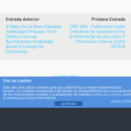
Entrada Anterior
Próxima Entrada
Video De La Mesa Sanitaria
OPE SAS.- Publicación Listas
Celebrada El Pasado 15 De
Definitivas De Opositores Por
Febrero Con Las
El Sistema De Acceso Libre Y
Aportaciones Realizadas
Promoción Interna (corte
Desde El Colegio De
2015)
Enfermería
Volver arriba
Uso de cookies
Este sitio web utiliza cookies para que usted tenga la mejor experiencia de
Móvil
Escritorio
usuario. Si continúa navegando está dando su consentimiento para la aceptació
de las mencionadas cookies y la aceptación de nuestra
política de cookies
, pinc
el enlace para mayor información.
plugin cooki
ACEPTAR