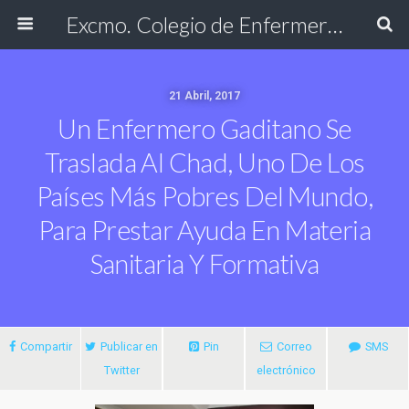
Excmo. Colegio de Enfermería de Cádiz
21 Abril, 2017
Un Enfermero Gaditano Se
Traslada Al Chad, Uno De Los
Países Más Pobres Del Mundo,
Para Prestar Ayuda En Materia
Sanitaria Y Formativa
Compartir
Publicar en
Pin
Correo
SMS
Twitter
electrónico