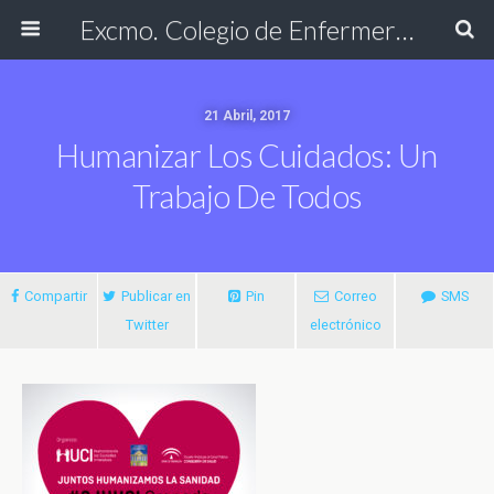
Excmo. Colegio de Enfermería de Cádiz
21 Abril, 2017
Humanizar Los Cuidados: Un
Trabajo De Todos
Compartir
Publicar en
Pin
Correo
SMS
Twitter
electrónico