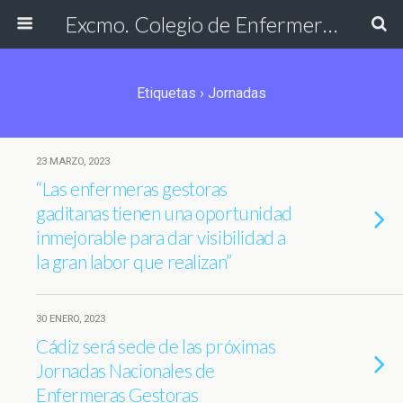
Excmo. Colegio de Enfermería de Cádiz
Etiquetas › Jornadas
23 MARZO, 2023
“Las enfermeras gestoras
gaditanas tienen una oportunidad
inmejorable para dar visibilidad a
la gran labor que realizan”
30 ENERO, 2023
Cádiz será sede de las próximas
Jornadas Nacionales de
Enfermeras Gestoras