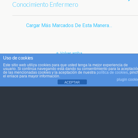
Conocimiento Enfermero
Cargar Más Marcados De Esta Manera…
Volver arriba
Uso de cookies
Este sitio web utiliza cookies para que usted tenga la mejor experiencia de
Móvil
Escritorio
usuario. Si continúa navegando está dando su consentimiento para la aceptació
de las mencionadas cookies y la aceptación de nuestra
política de cookies
, pinc
el enlace para mayor información.
plugin cooki
ACEPTAR