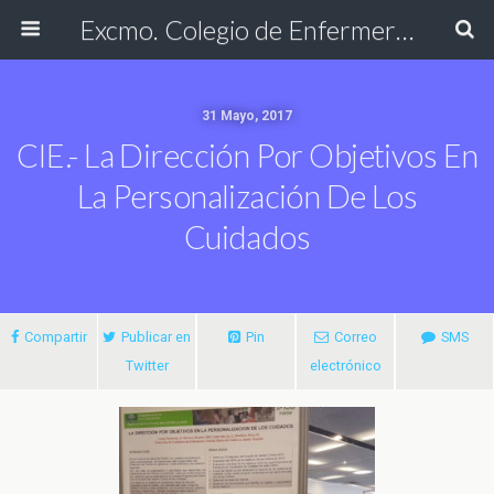
Excmo. Colegio de Enfermería de Cádiz
31 Mayo, 2017
CIE.- La Dirección Por Objetivos En
La Personalización De Los
Cuidados
Compartir
Publicar en
Pin
Correo
SMS
Twitter
electrónico