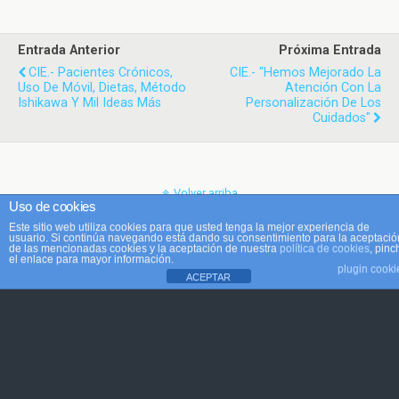
Entrada Anterior
Próxima Entrada
CIE.- Pacientes Crónicos,
CIE.- “Hemos Mejorado La
Uso De Móvil, Dietas, Método
Atención Con La
Ishikawa Y Mil Ideas Más
Personalización De Los
Cuidados"
Volver arriba
Uso de cookies
Este sitio web utiliza cookies para que usted tenga la mejor experiencia de
Móvil
Escritorio
usuario. Si continúa navegando está dando su consentimiento para la aceptació
de las mencionadas cookies y la aceptación de nuestra
política de cookies
, pinc
el enlace para mayor información.
plugin cooki
ACEPTAR