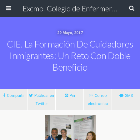
Excmo. Colegio de Enfermería de Cádiz
29 Mayo, 2017
CIE.-La Formación De Cuidadores
Inmigrantes: Un Reto Con Doble
Beneficio
Compartir
Publicar en
Pin
Correo
SMS
Twitter
electrónico