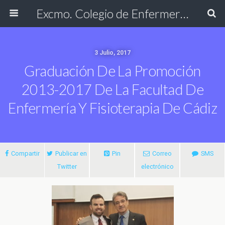
Excmo. Colegio de Enfermería de Cádiz
3 Julio, 2017
Graduación De La Promoción
2013-2017 De La Facultad De
Enfermería Y Fisioterapia De Cádiz
Compartir
Publicar en
Pin
Correo
SMS
Twitter
electrónico