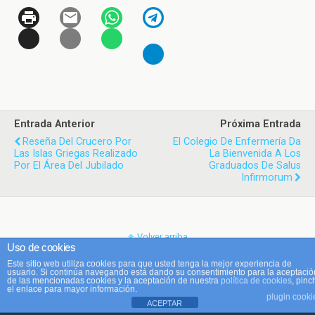
Entrada Anterior
Próxima Entrada
Reseña Del Crucero Por
El Colegio De Enfermería Da
Las Islas Griegas Realizado
La Bienvenida A Los
Por El Área Del Jubilado
Graduados De Salus
Infirmorum
Volver arriba
Uso de cookies
Este sitio web utiliza cookies para que usted tenga la mejor experiencia de
Móvil
Escritorio
usuario. Si continúa navegando está dando su consentimiento para la aceptació
de las mencionadas cookies y la aceptación de nuestra
política de cookies
, pinc
el enlace para mayor información.
plugin cooki
ACEPTAR