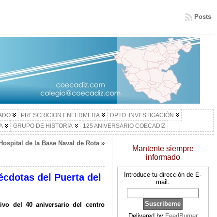
Posts
LADO
PRESCRICION ENFERMERA
DPTO. INVESTIGACIÓN
A
GRUPO DE HISTORIA
125 ANIVERSARIO COECADIZ
 Hospital de la Base Naval de Rota
»
Mantente siempre
informado
Introduce tu dirección de E-
cdotas del Puerta del
mail:
o del 40 aniversario del centro
Delivered by
FeedBurner