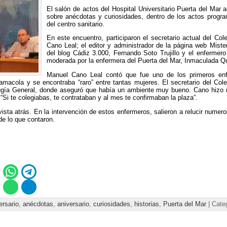
El salón de actos del Hospital Universitario Puerta del Mar
sobre anécdotas y curiosidades, dentro de los actos progr
del centro sanitario.
En este encuentro, participaron el secretario actual del Co
Cano Leal; el editor y administrador de la página web Miste
del blog Cádiz 3.000, Fernando Soto Trujillo y el enferme
moderada por la enfermera del Puerta del Mar, Inmaculada Qu
Manuel Cano Leal contó que fue uno de los primeros e
Zamacola y se encontraba “raro” entre tantas mujeres. El secretario del Col
ugía General, donde aseguró que había un ambiente muy bueno. Cano hizo r
Si te colegiabas, te contrataban y al mes te confirmaban la plaza”.
ista atrás. En la intervención de estos enfermeros, salieron a relucir numer
de lo que contaron.
ersario
,
anécdotas
,
aniversario
,
curiosidades
,
historias
,
Puerta del Mar
| Cate