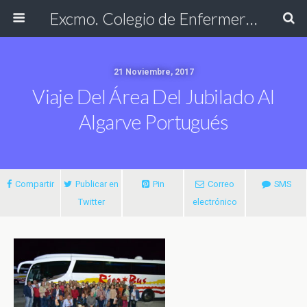
Excmo. Colegio de Enfermería de Cádiz
21 Noviembre, 2017
Viaje Del Área Del Jubilado Al
Algarve Portugués
Compartir
Publicar en
Pin
Correo
SMS
Twitter
electrónico