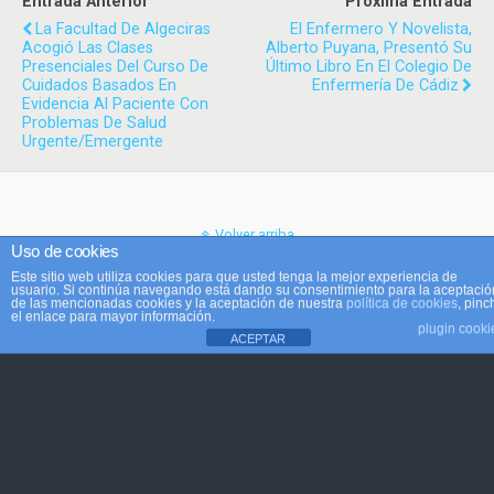
Entrada Anterior
Próxima Entrada
La Facultad De Algeciras
El Enfermero Y Novelista,
Acogió Las Clases
Alberto Puyana, Presentó Su
Presenciales Del Curso De
Último Libro En El Colegio De
Cuidados Basados En
Enfermería De Cádiz
Evidencia Al Paciente Con
Problemas De Salud
Urgente/Emergente
Volver arriba
Uso de cookies
Este sitio web utiliza cookies para que usted tenga la mejor experiencia de
Móvil
Escritorio
usuario. Si continúa navegando está dando su consentimiento para la aceptació
de las mencionadas cookies y la aceptación de nuestra
política de cookies
, pinc
el enlace para mayor información.
plugin cooki
ACEPTAR