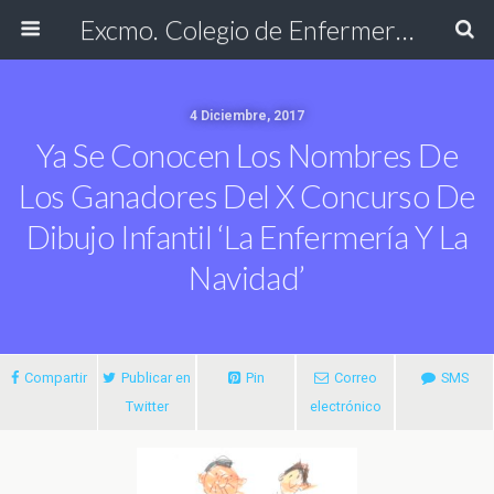
Excmo. Colegio de Enfermería de Cádiz
4 Diciembre, 2017
Ya Se Conocen Los Nombres De
Los Ganadores Del X Concurso De
Dibujo Infantil ‘La Enfermería Y La
Navidad’
Compartir
Publicar en
Pin
Correo
SMS
Twitter
electrónico