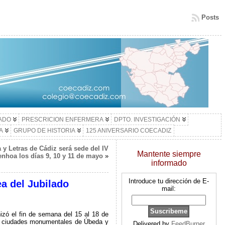
Posts
LADO
PRESCRICION ENFERMERA
DPTO. INVESTIGACIÓN
A
GRUPO DE HISTORIA
125 ANIVERSARIO COECADIZ
a y Letras de Cádiz será sede del IV
Mantente siempre
nhoa los días 9, 10 y 11 de mayo
»
informado
Introduce tu dirección de E-
ea del Jubilado
mail:
izó el fin de semana del 15 al 18 de
 las ciudades monumentales de Úbeda y
Delivered by
FeedBurner