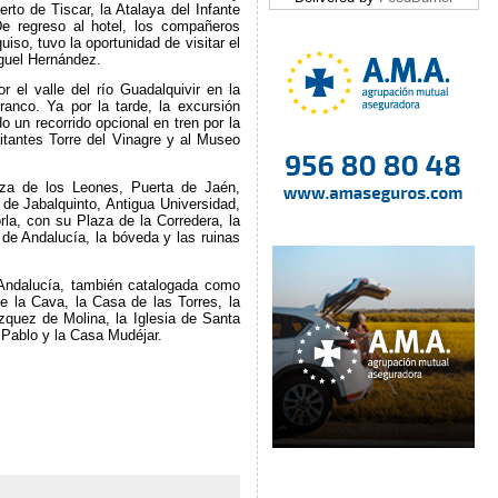
rto de Tiscar, la Atalaya del Infante
e regreso al hotel, los compañeros
iso, tuvo la oportunidad de visitar el
guel Hernández.
r el valle del río Guadalquivir en la
ranco. Ya por la tarde, la excursión
o un recorrido opcional en tren por la
itantes Torre del Vinagre y al Museo
laza de los Leones, Puerta de Jaén,
 de Jabalquinto, Antigua Universidad,
rla, con su Plaza de la Corredera, la
de Andalucía, la bóveda y las ruinas
e Andalucía, también catalogada como
de la Cava, la Casa de las Torres, la
zquez de Molina, la Iglesia de Santa
n Pablo y la Casa Mudéjar.