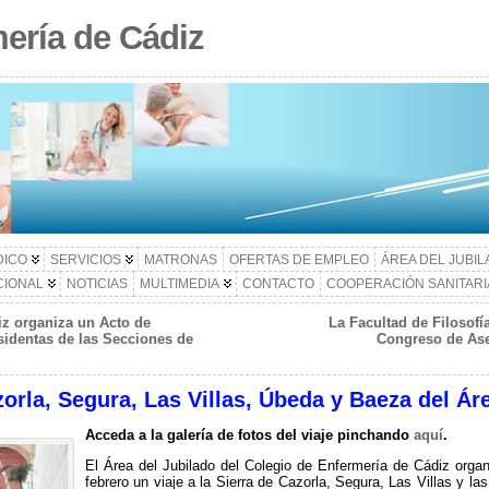
ería de Cádiz
DICO
SERVICIOS
MATRONAS
OFERTAS DE EMPLEO
ÁREA DEL JUBI
CIONAL
NOTICIAS
MULTIMEDIA
CONTACTO
COOPERACIÓN SANITARI
iz organiza un Acto de
La Facultad de Filosofí
identas de las Secciones de
Congreso de Ase
azorla, Segura, Las Villas, Úbeda y Baeza del Ár
Acceda a la galería de fotos del viaje pinchando
aquí
.
El Área del Jubilado del Colegio de Enfermería de Cádiz organ
febrero un viaje a la Sierra de Cazorla, Segura, Las Villas y