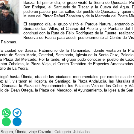
Baeza. El primer día, el grupo visitó la Sierra de Quesada, Pue
Don Enrique, el Santuario de Tiscar y la Cueva del Agua. D
pudieron pasear por las calles del pueblo de Quesada y, quien qu
Museo del Pintor Rafael Zabaleta y de la Memoria del Poeta Mi
El segundo día, el grupo visitó el Parque Natural, entrando po
Sierra de las Villas, el Charco del Aceite y el Pantano del T
continuó con la Ruta de Félix Rodríguez de la Fuente, realizand
Reserva de Fauna para acudir posteriormente al Centro de Vis
s Palomas.
r la ciudad de Baeza, Patrimonio de la Humanidad, donde visitaron la P
ente de Santa María, Catedral, Seminario, Iglesia de la Santa Cruz, Palacio
la Plaza del Mercado. Por la tarde, el grupo pudo conocer el pueblo de Cazo
Pintor Zabaleta, la Plaza Vieja, el Centro Temático de Especies Amenazadas 
illo de La Yedra.
 dirigió hasta Úbeda, otra de las ciudades monumentales por excelencia d
allí, visitaron el Hospital de Santiago, la Plaza Andalucía, las Murallas 
e Granada, la Plaza del Ayuntamiento, los Palacios Vela de los Cobos y Vá
acio del Dean Ortega, la Plaza del Mercado, el Ayuntamiento, la Iglesia de Sa
,
Segura
,
Úbeda
,
viaje Cazorla
| Categoria:
Jubilados