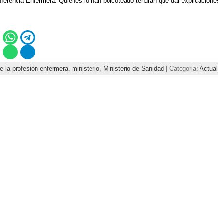
ferencia Enfermera. Quienes lo han boicoteado tendrán que dar explicaciones
 la profesión enfermera
,
ministerio
,
Ministerio de Sanidad
| Categoria:
Actual