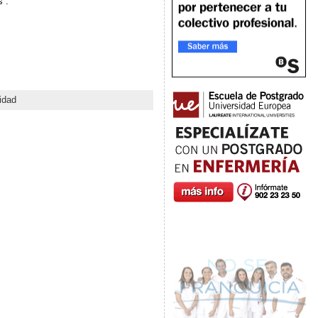
”.
idad