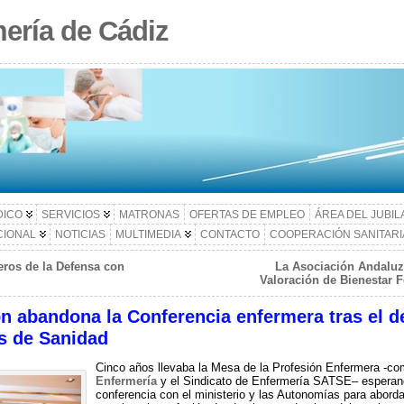
ería de Cádiz
DICO
SERVICIOS
MATRONAS
OFERTAS DE EMPLEO
ÁREA DEL JUBI
CIONAL
NOTICIAS
MULTIMEDIA
CONTACTO
COOPERACIÓN SANITARI
ros de la Defensa con
La Asociación Andaluz
Valoración de Bienestar Fe
ón abandona la Conferencia enfermera tras el d
os de Sanidad
Cinco años llevaba la Mesa de la Profesión Enfermera -co
Enfermería
y el Sindicato de Enfermería SATSE– esperand
conferencia con el ministerio y las Autonomías para abord