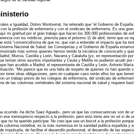
nisterio
ales e Igualdad, Dolors Montserrat, ha reiterado que “el Gobierno de España 
 con la profesión de enfermería y con el sindicato de enfermería. Es una gran
aquí mi gratitud por el gran trabajo que hacen los 300.000 profesionales de e
rencia con los médicos, prevista para el próximo 11 de abril, teme que se re
ue está “convencidísima de que no, que van a entender el impacto que ha ten
Sistema Nacional de Salud, las Consejerías y el Gobierno de España estamo
mostrado más somos quienes hemos tenido la iniciativa de convocarlo y quie
rid, Murcia, Castilla y León, Navarra y Cataluña (yo, en representación por 
e tenían otros asuntos importantes y Ceuta y Melilla no pudieron acudir por e
que han acudido a Madrid, el representante de Castilla y León, Antonio Marí
ituación. “Me parece que es una falta de respeto de quienes no han querido v
or tener otras obligaciones, pero en cualquier caso serán ellos los que tiene
n un trabajo previo de los colegios de enfermería, del sindicato de enfermería
na de las columnas vertebrales del sistema nacional de salud y requiere bas
e ha ocurrido -ha dicho Saez Aguado-, pero sé que las consecuencias son de un
 ese menosprecio respecto a la profesión, pero esto tiene aire no sé si de u
ue no ha querido participar. No creo que sea un boicot a la profesión porque 
 la columna vertebral, es la más numerosa en la sanidad publica española y e
impulsarla, de facilitar el desarrollo profesional, el desarrollo de las especi