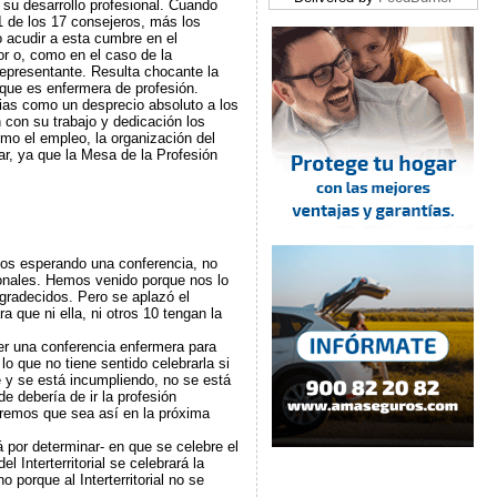
 su desarrollo profesional. Cuando
11 de los 17 consejeros, más los
o acudir a esta cumbre en el
r o, como en el caso de la
representante. Resulta chocante la
que es enfermera de profesión.
cias como un desprecio absoluto a los
 con su trabajo y dedicación los
mo el empleo, la organización del
ar, ya que la Mesa de la Profesión
ños esperando una conferencia, no
onales. Hemos venido porque nos lo
gradecidos. Pero se aplazó el
 que ni ella, ni otros 10 tengan la
r una conferencia enfermera para
o que no tiene sentido celebrarla si
 y se está incumpliendo, no se está
e debería de ir la profesión
eremos que sea así en la próxima
 por determinar- en que se celebre el
l Interterritorial se celebrará la
porque al Interterritorial no se