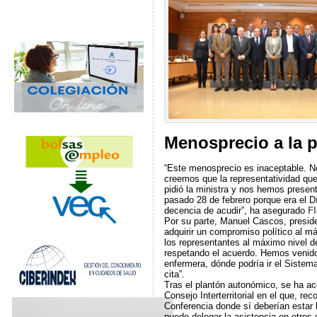
Menosprecio a la p
“Este menosprecio es inaceptable. N
creemos que la representatividad qu
pidió la ministra y nos hemos presen
pasado 28 de febrero porque era el Dí
decencia de acudir”, ha asegurado
Fl
Por su parte, Manuel Cascos, presid
adquirir un compromiso político al má
los representantes al máximo nivel 
respetando el acuerdo. Hemos venido a
enfermera, dónde podría ir el Sistem
cita”.
Tras el plantón autonómico, se ha aco
Consejo Interterritorial en el que, rec
Conferencia donde sí deberían estar l
puede delegar la asistencia en otros 