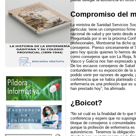
Compromiso del mi
La ministra de Sanidad Servicios Soci
particular, tiene un compromiso firme
nacional de salud y por tanto desde 
Preguntada por si en la próxima Confe
profesionales, Montserrat ha dicho q
consejeros. Pienso sinceramente el 
pero hoy quizás quienes lo hemos de
como consejeros que son La Rioja, Mad
Vasco y Galicia nos han expresado qu
De los escasos consejeros de Salud 
contundente en su exposición de la s
podido venir por razones de agenda, p
conferencia que se había planteado co
enfermería es una profesión que es u
han prestado hoy”, ha afirmado.
¿Boicot?
“No sé cuál es la finalidad de lo qu
conferencia y espero que no supongan
bloque de consejeros o comunidades q
porque la profesión de enfermería es
autonómicos. Tenemos la obligación de 