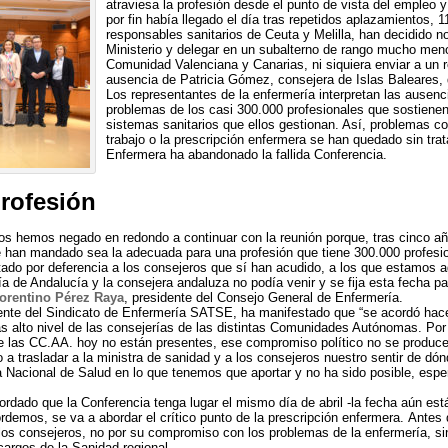
atraviesa la profesión desde el punto de vista del empleo y
por fin había llegado el día tras repetidos aplazamientos, 
responsables sanitarios de Ceuta y Melilla, han decidido n
Ministerio y delegar en un subalterno de rango mucho meno
Comunidad Valenciana y Canarias, ni siquiera enviar a un 
ausencia de Patricia Gómez, consejera de Islas Baleares, 
Los representantes de la enfermería interpretan las ausen
problemas de los casi 300.000 profesionales que sostienen
sistemas sanitarios que ellos gestionan. Así, problemas co
trabajo o la prescripción enfermera se han quedado sin trat
Enfermera ha abandonado la fallida Conferencia.
rofesión
os hemos negado en redondo a continuar con la reunión porque, tras cinco a
e han mandado sea la adecuada para una profesión que tiene 300.000 profesi
tado por deferencia a los consejeros que sí han acudido, a los que estamos a
a de Andalucía y la consejera andaluza no podía venir y se fija esta fecha para
orentino Pérez Raya
, presidente del Consejo General de Enfermería.
ente del Sindicato de Enfermería SATSE, ha manifestado que “se acordó hace
s alto nivel de las consejerías de las distintas Comunidades Autónomas. Por l
de las CC.AA. hoy no están presentes, ese compromiso político no se produce
 trasladar a la ministra de sanidad y a los consejeros nuestro sentir de dónd
a Nacional de Salud en lo que tenemos que aportar y no ha sido posible, esp
rdado que la Conferencia tenga lugar el mismo día de abril -la fecha aún está
ordemos, se va a abordar el crítico punto de la prescripción enfermera. Antes de
os consejeros, no por su compromiso con los problemas de la enfermería, sino 
cargos de la Sanidad regional