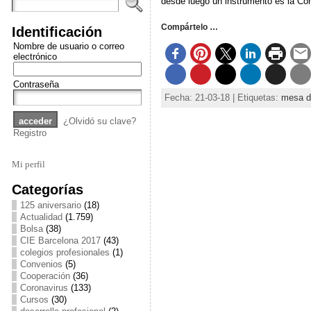
desde luego un instrumento es la Con
Compártelo …
Identificación
Nombre de usuario o correo
electrónico
Contraseña
Fecha: 21-03-18 | Etiquetas:
mesa de
¿Olvidó su clave?
Registro
Mi perfil
Categorías
125 aniversario
(18)
Actualidad
(1.759)
Bolsa
(38)
CIE Barcelona 2017
(43)
colegios profesionales
(1)
Convenios
(5)
Cooperación
(36)
Coronavirus
(133)
Cursos
(30)