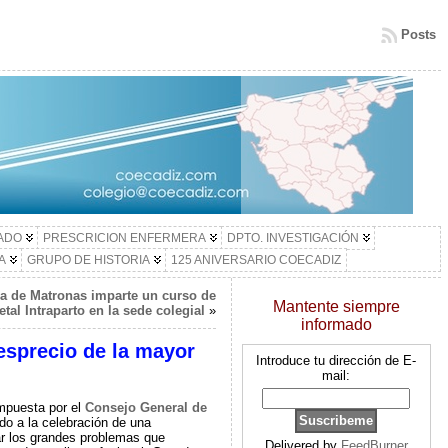
Posts
LADO
PRESCRICION ENFERMERA
DPTO. INVESTIGACIÓN
A
GRUPO DE HISTORIA
125 ANIVERSARIO COECADIZ
a de Matronas imparte un curso de
Mantente siempre
tal Intraparto en la sede colegial
»
informado
esprecio de la mayor
Introduce tu dirección de E-
mail:
mpuesta por el
Consejo General de
o a la celebración de una
ar los grandes problemas que
Delivered by
FeedBurner