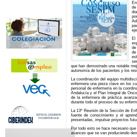
En
de
di
po
Ad
pa
ej
El
ex
de
de
es
se
que han demostrado una notable mejo
autonomía de los pacientes y los res
La coordinación del equipo multidisc
enfermera una pieza clave en los cui
personal de enfermería en la coordin
Andalucía y el Plan Integral de Onco
de la enfermera de práctica avanza
durante todo el proceso de su enfer
La 13º Reunión de la Sección de Enfe
fuente de conocimiento y el aprend
presentadas, impulsar proyectos futu
Por todo esto se hace necesario que
avances que se van produciendo dent