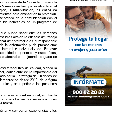
37 Congreso de la Sociedad Española
r 5 mesas en las que se abordarán el
ico, la rehabilitación, los casos de
ientas para avanzar en la profesión.
 mejorando en la comunicación con el
bre los beneficios de un programa de
 que puede hacer que las personas
studios avalan la eficacia del trabajo
ional de enfermería es el responsable
a de la enfermedad y de promocionar
integral e individualizada. En este
tocuidados generales y específicos,
nas afectadas, mejorando el grado de
eso terapéutico de calidad, siendo la
Mar, consciente de la importancia del
lado por la Estrategia de Cuidados de
plementación desde 2016, de la figura
, guiar y acompañar a los pacientes
cuidados a nivel nacional, ampliar la
os obtenidos en las investigaciones
 de mama.
eúnan y compartan experiencias y los