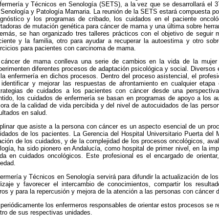
fermería y Técnicos en Senología (SETS), a la vez que se desarrollará el 
 Senología y Patología Mamaria. La reunión de la SETS estará compuesta po
agnóstico y los programas de cribado, los cuidados en el paciente oncológ
rtadoras de mutación genética para cáncer de mama y una última sobre herram
emás, se han organizado tres talleres prácticos con el objetivo de seguir
ciente y la familia, otro para ayudar a recuperar la autoestima y otro so
ercicios para pacientes con carcinoma de mama.
 cáncer de mama conlleva una serie de cambios en la vida de la mujer
perimenten diferentes procesos de adaptación psicológica y social. Diversos e
 la enfermería en dichos procesos. Dentro del proceso asistencial, el profes
 identificar y mejorar las respuestas de afrontamiento en cualquier etap
trategias de cuidados a los pacientes con cáncer desde una perspectiva 
ntido, los cuidados de enfermería se basan en programas de apoyo a los au
ra de la calidad de vida percibida y del nivel de autocuidados de las perso
ultados en salud.
iplinar que asiste a la persona con cáncer es un aspecto esencial de un proc
dados de los pacientes. La Gerencia del Hospital Universitario Puerta del 
ación de los cuidados, y de la complejidad de los procesos oncológicos, ava
logía, ha sido pionero en Andalucía, como hospital de primer nivel, en la im
da en cuidados oncológicos. Este profesional es el encargado de orientar
medad.
rmería y Técnicos en Senología servirá para difundir la actualización de los 
izaje y favorecer el intercambio de conocimientos, compartir los resultad
ros y para la repercusión y mejora de la atención a las personas con cáncer
 periódicamente los enfermeros responsables de orientar estos procesos se r
ro de sus respectivas unidades.