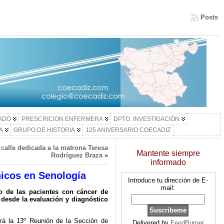
Posts
LADO
PRESCRICION ENFERMERA
DPTO. INVESTIGACIÓN
A
GRUPO DE HISTORIA
125 ANIVERSARIO COECADIZ
 calle dedicada a la matrona Teresa
Mantente siempre
Rodríguez Braza
»
informado
nicos en Senología
Introduce tu dirección de E-
mail:
co de las pacientes con cáncer de
 desde la evaluación y diagnóstico
rá la 13º Reunión de la Sección de
Delivered by
FeedBurner