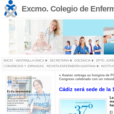
Excmo. Colegio de Enferm
INICIO
VENTANILLA ÚNICA
SECRETARIA
DOCENCIA
DPTO. JURÍ
CONGRESOS Y JORNADAS
REVISTA ENFERMERÍA GADITANA
INSTITU
«
Asanec entrega su Insignia de Pl
Congreso celebrado con un rotundo
Cádiz será sede de la
La
ma
ha
El