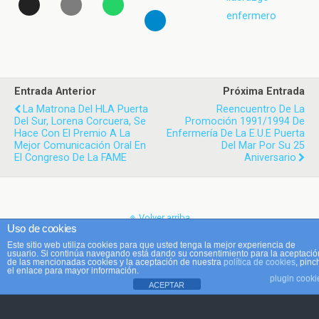
enfermero
Entrada Anterior
Próxima Entrada
La Matrona Del HLA Puerta
Reencuentro De La
Del Sur, Lorena Corcuera, Se
Promoción 1991/1994 De
Hace Con El Premio A La
Enfermería De La E.U.E Puerta
Mejor Comunicación Oral En
Del Mar Por Su 25
El Congreso De La FAME
Aniversario
Volver arriba
Uso de cookies
Este sitio web utiliza cookies para que usted tenga la mejor experiencia de
Móvil
Escritorio
usuario. Si continúa navegando está dando su consentimiento para la aceptació
de las mencionadas cookies y la aceptación de nuestra
política de cookies
, pinc
el enlace para mayor información.
plugin cooki
ACEPTAR