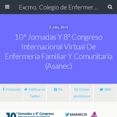
Excmo. Colegio de Enfermería de Cádiz
5 Julio, 2019
10ª Jornadas Y 8º Congreso
Internacional Virtual De
Enfermería Familiar Y Comunitaria
(Asanec)
Compartir
Publicar en
Pin
Correo
SMS
Twitter
electrónico