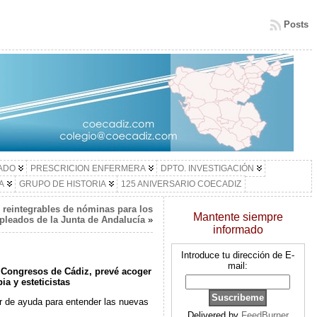
Posts
LADO
PRESCRICION ENFERMERA
DPTO. INVESTIGACIÓN
A
GRUPO DE HISTORIA
125 ANIVERSARIO COECADIZ
 reintegrables de nóminas para los
Mantente siempre
leados de la Junta de Andalucía
»
informado
Introduce tu dirección de E-
mail:
de Congresos de Cádiz, prevé acoger
ia y esteticistas
ir de ayuda para entender las nuevas
Delivered by
FeedBurner