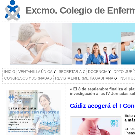
Excmo. Colegio de Enferm
INICIO
VENTANILLA ÚNICA
SECRETARIA
DOCENCIA
DPTO. JURÍ
CONGRESOS Y JORNADAS
REVISTA ENFERMERÍA GADITANA
INSTITU
«
El 8 de septiembre finaliza el pl
investigación a las IV Jornadas s
Cádiz acogerá el I Co
Este 
a más
En es
líneas