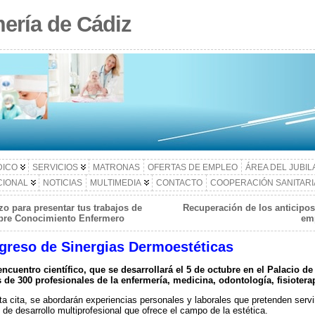
ería de Cádiz
DICO
SERVICIOS
MATRONAS
OFERTAS DE EMPLEO
ÁREA DEL JUBI
CIONAL
NOTICIAS
MULTIMEDIA
CONTACTO
COOPERACIÓN SANITARI
azo para presentar tus trabajos de
Recuperación de los anticipos
obre Conocimiento Enfermero
emp
ngreso de Sinergias Dermoestéticas
encuentro científico, que se desarrollará el 5 de octubre en el Palacio 
 de 300 profesionales de la enfermería, medicina, odontología, fisioterap
ta cita, se abordarán experiencias personales y laborales que pretenden serv
 de desarrollo multiprofesional que ofrece el campo de la estética.