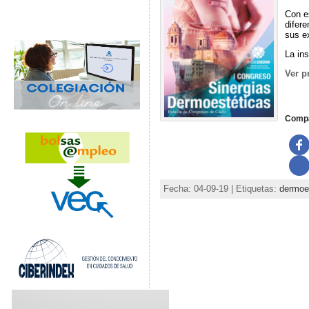
Con es
difere
sus ex
La in
Ver p
Compá
Fecha: 04-09-19 | Etiquetas:
dermoe