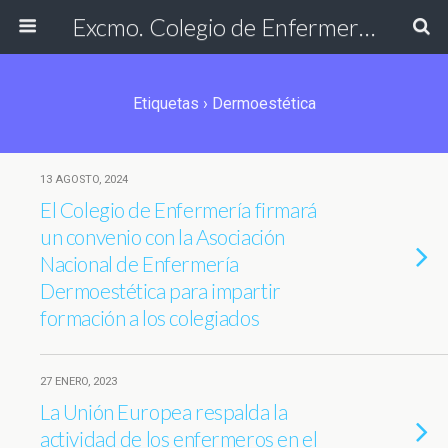
Excmo. Colegio de Enfermería de Cádiz
Etiquetas › Dermoestética
13 AGOSTO, 2024
El Colegio de Enfermería firmará
un convenio con la Asociación
Nacional de Enfermería
Dermoestética para impartir
formación a los colegiados
27 ENERO, 2023
La Unión Europea respalda la
actividad de los enfermeros en el