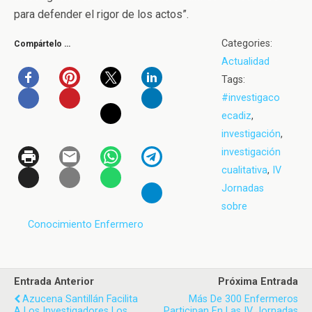
para defender el rigor de los actos”.
Categories:
Compártelo …
Actualidad
Tags:
#investigaco
ecadiz
,
investigación
,
investigación
cualitativa
,
IV
Jornadas
sobre
Conocimiento Enfermero
Entrada Anterior
Próxima Entrada
Azucena Santillán Facilita
Más De 300 Enfermeros
A Los Investigadores Los
Participan En Las IV Jornadas