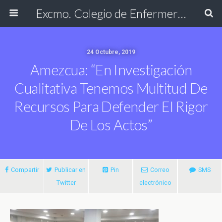
Excmo. Colegio de Enfermería de Cádiz
24 Octubre, 2019
Amezcua: “En Investigación
Cualitativa Tenemos Multitud De
Recursos Para Defender El Rigor
De Los Actos”
Compartir
Publicar en
Pin
Correo
SMS
Twitter
electrónico