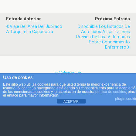
Entrada Anterior
Próxima Entrada
Viaje Del Área Del Jubilado
Disponible Los Listados De
A Turquía-La Capadocia
Admitidos A Los Talleres
Previos De Las IV Jornadas
Sobre Conocimiento
Enfermero
Volver arriba
Uso de cookies
Este sitio web utiliza cookies para que usted tenga la mejor experiencia de
Móvil
Escritorio
usuario. Si continúa navegando está dando su consentimiento para la aceptació
de las mencionadas cookies y la aceptación de nuestra
política de cookies
, pinc
el enlace para mayor información.
plugin cooki
ACEPTAR