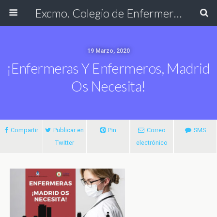
Excmo. Colegio de Enfermería de Cádiz
19 Marzo, 2020
¡Enfermeras Y Enfermeros, Madrid
Os Necesita!
Compartir
Publicar en
Pin
Correo
SMS
Twitter
electrónico