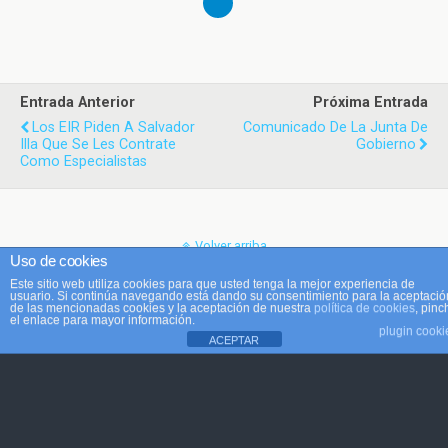
Entrada Anterior
Próxima Entrada
Los EIR Piden A Salvador
Comunicado De La Junta De
Illa Que Se Les Contrate
Gobierno
Como Especialistas
Volver arriba
Uso de cookies
Este sitio web utiliza cookies para que usted tenga la mejor experiencia de
Móvil
Escritorio
usuario. Si continúa navegando está dando su consentimiento para la aceptació
de las mencionadas cookies y la aceptación de nuestra
política de cookies
, pinc
el enlace para mayor información.
plugin cooki
ACEPTAR