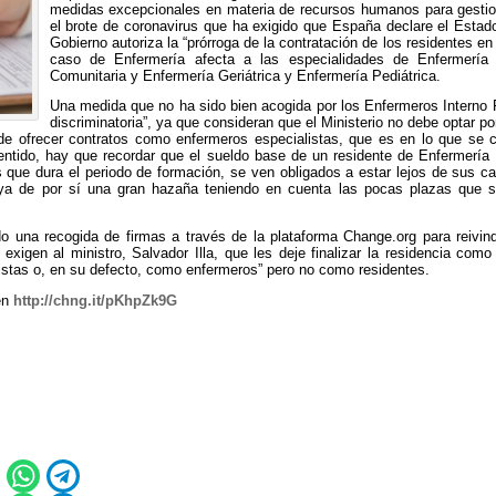
medidas excepcionales en materia de recursos humanos para gestiona
el brote de coronavirus que ha exigido que España declare el Estad
Gobierno autoriza la “prórroga de la contratación de los residentes en
caso de Enfermería afecta a las especialidades de Enfermería 
Comunitaria y Enfermería Geriátrica y Enfermería Pediátrica.
Una medida que no ha sido bien acogida por los Enfermeros Interno R
discriminatoria”, ya que consideran que el Ministerio no debe optar po
 de ofrecer contratos como enfermeros especialistas, que es en lo que se
entido, hay que recordar que el sueldo base de un residente de Enfermería
que dura el periodo de formación, se ven obligados a estar lejos de sus ca
, ya de por sí una gran hazaña teniendo en cuenta las pocas plazas que 
do una recogida de firmas a través de la plataforma Change.org para reivind
exigen al ministro, Salvador Illa, que les deje finalizar la residencia como
istas o, en su defecto, como enfermeros” pero no como residentes.
 en
http://chng.it/pKhpZk9G