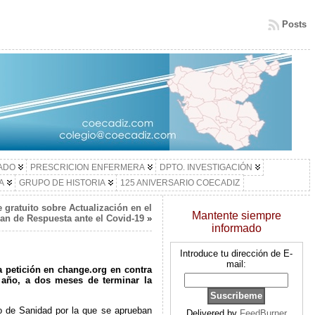
Posts
LADO
PRESCRICION ENFERMERA
DPTO. INVESTIGACIÓN
A
GRUPO DE HISTORIA
125 ANIVERSARIO COECADIZ
 gratuito sobre Actualización en el
Mantente siempre
an de Respuesta ante el Covid-19
»
informado
Introduce tu dirección de E-
mail:
 petición en change.org en contra
 año, a dos meses de terminar la
io de Sanidad por la que se aprueban
Delivered by
FeedBurner