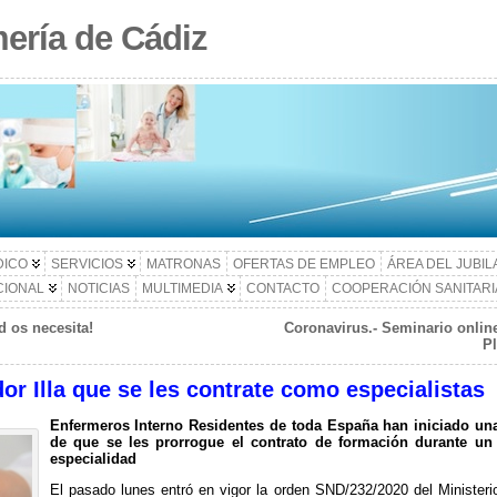
ería de Cádiz
DICO
SERVICIOS
MATRONAS
OFERTAS DE EMPLEO
ÁREA DEL JUBI
CIONAL
NOTICIAS
MULTIMEDIA
CONTACTO
COOPERACIÓN SANITARI
d os necesita!
Coronavirus.- Seminario online
Pl
or Illa que se les contrate como especialistas
Enfermeros Interno Residentes de toda España han iniciado una
de que se les prorrogue el contrato de formación durante un
especialidad
El pasado lunes entró en vigor la orden SND/232/2020 del Minister