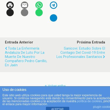
Entrada Anterior
Próxima Entrada
Toda La Enfermería
Sanicovi: Estudio Sobre El
Andaluza De Luto Por La
Contagio Del Covid-19 Entre
Muerte De Nuestro
Los Profesionales Sanitarios
Compañero Pedro Carrillo,
En Jaén
Volver arriba
Uso de cookies
Este sitio web utiliza cookies para que usted tenga la mejor experiencia de
Móvil
Escritorio
usuario. Si continúa navegando está dando su consentimiento para la aceptació
de las mencionadas cookies y la aceptación de nuestra
política de cookies
, pinc
el enlace para mayor información.
plugin cooki
ACEPTAR