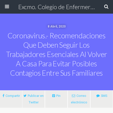
Excmo. Colegio de Enfermería de Cádiz
8 Abril, 2020
Coronavirus.- Recomendaciones
Que Deben Seguir Los
Trabajadores Esenciales Al Volver
A Casa Para Evitar Posibles
Contagios Entre Sus Familiares
Compartir
Publicar en
Pin
Correo
SMS
Twitter
electrónico