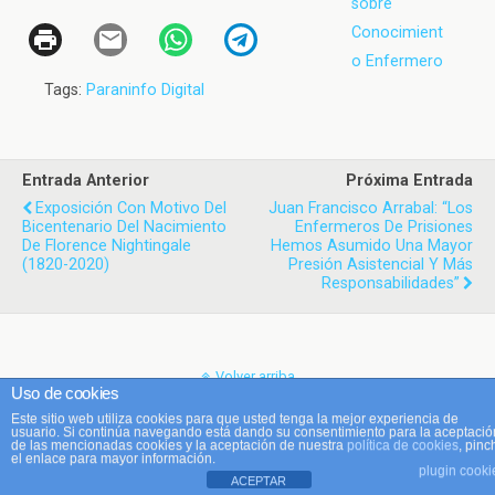
sobre
Conocimient
o Enfermero
Tags:
Paraninfo Digital
Entrada Anterior
Próxima Entrada
Exposición Con Motivo Del
Juan Francisco Arrabal: “Los
Bicentenario Del Nacimiento
Enfermeros De Prisiones
De Florence Nightingale
Hemos Asumido Una Mayor
(1820-2020)
Presión Asistencial Y Más
Responsabilidades”
Volver arriba
Uso de cookies
Este sitio web utiliza cookies para que usted tenga la mejor experiencia de
Móvil
Escritorio
usuario. Si continúa navegando está dando su consentimiento para la aceptació
de las mencionadas cookies y la aceptación de nuestra
política de cookies
, pinc
el enlace para mayor información.
plugin cooki
ACEPTAR