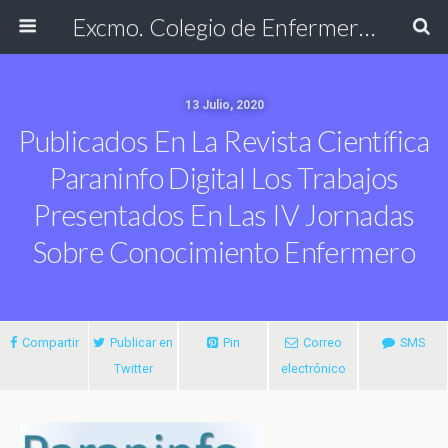
Excmo. Colegio de Enfermería de Cádiz
13 Julio, 2020
Publicados En La Revista Científica
Paraninfo Digital Los Trabajos
Presentados En Las IV Jornadas
Sobre Conocimiento Enfermero
Compartir
Publicar en
Pin
Correo
SMS
Twitter
electrónico