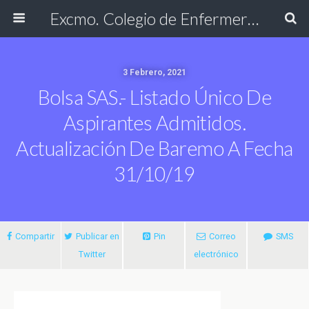
Excmo. Colegio de Enfermería de Cádiz
3 Febrero, 2021
Bolsa SAS.- Listado Único De
Aspirantes Admitidos.
Actualización De Baremo A Fecha
31/10/19
Compartir
Publicar en
Pin
Correo
SMS
Twitter
electrónico