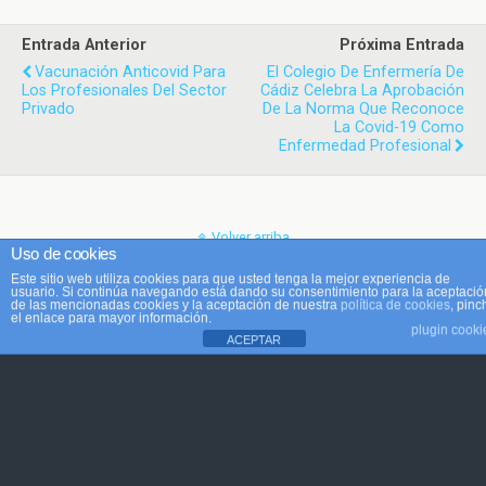
Entrada Anterior
Próxima Entrada
Vacunación Anticovid Para
El Colegio De Enfermería De
Los Profesionales Del Sector
Cádiz Celebra La Aprobación
Privado
De La Norma Que Reconoce
La Covid-19 Como
Enfermedad Profesional
Volver arriba
Uso de cookies
Este sitio web utiliza cookies para que usted tenga la mejor experiencia de
Móvil
Escritorio
usuario. Si continúa navegando está dando su consentimiento para la aceptació
de las mencionadas cookies y la aceptación de nuestra
política de cookies
, pinc
el enlace para mayor información.
plugin cooki
ACEPTAR