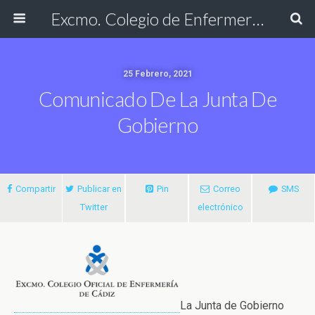
Excmo. Colegio de Enfermería de Cádiz
25 Febrero, 2021
Comunicado De La Junta De
Gobierno
Compartir
Publicar en
Pin
Correo
SMS
Twitter
electrónico
La Junta de Gobierno