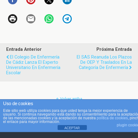
Entrada Anterior
Próxima Entrada
El Colegio De Enfermería
El SAS Reanuda Los Plazos
De Cádiz Lanza El Experto
De OEP Y Traslados En La
Universitario En Enfermería
Categoría De Enfermería
Escolar
Volver arriba
Uso de cookies
Este sitio web utiliza cookies para que usted tenga la mejor experiencia de
Móvil
Escritorio
usuario. Si continúa navegando está dando su consentimiento para la aceptació
de las mencionadas cookies y la aceptación de nuestra
política de cookies
, pinc
el enlace para mayor información.
plugin cooki
ACEPTAR