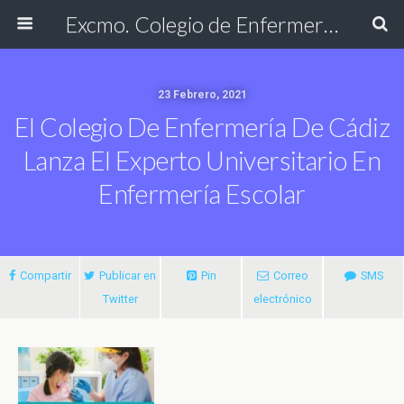
Excmo. Colegio de Enfermería de Cádiz
23 Febrero, 2021
El Colegio De Enfermería De Cádiz
Lanza El Experto Universitario En
Enfermería Escolar
Compartir
Publicar en
Pin
Correo
SMS
Twitter
electrónico