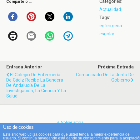
Categories:
Compártelo …
Actualidad
Tags:
enfermería
escolar
Entrada Anterior
Próxima Entrada
El Colegio De Enfermería
Comunicado De La Junta De
De Cádiz Recibe La Bandera
Gobierno
De Andalucía De La
Investigación, La Ciencia Y La
Salud
Volver arriba
Uso de cookies
Este sitio web utiliza cookies para que usted tenga la mejor experiencia de
Móvil
Escritorio
usuario. Si continúa navegando está dando su consentimiento para la aceptació