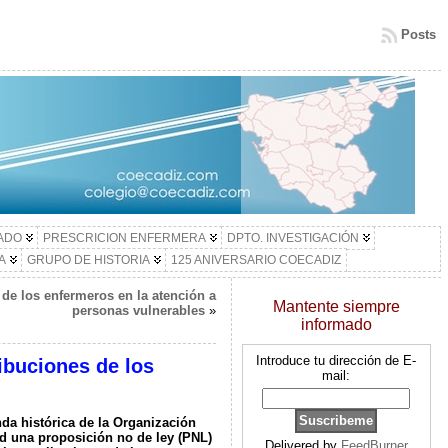
Posts
LADO
PRESCRICION ENFERMERA
DPTO. INVESTIGACIÓN
A
GRUPO DE HISTORIA
125 ANIVERSARIO COECADIZ
 de los enfermeros en la atención a
Mantente siempre
personas vulnerables
»
informado
Introduce tu dirección de E-
ibuciones de los
mail:
a histórica de la Organización
d una proposición no de ley (PNL)
Delivered by
FeedBurner