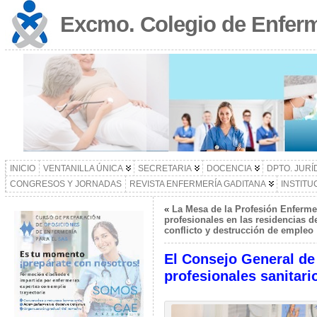
Excmo. Colegio de Enferm
INICIO
VENTANILLA ÚNICA
SECRETARIA
DOCENCIA
DPTO. JURÍ
CONGRESOS Y JORNADAS
REVISTA ENFERMERÍA GADITANA
INSTITU
«
La Mesa de la Profesión Enferme
profesionales en las residencias 
conflicto y destrucción de empleo
El Consejo General de 
profesionales sanitar