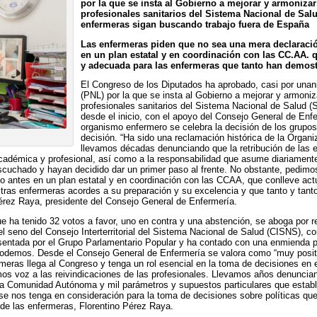
por la que se insta al Gobierno a mejorar y armonizar
profesionales sanitarios del Sistema Nacional de Salu
enfermeras sigan buscando trabajo fuera de España
Las enfermeras piden que no sea una mera declaració
en un plan estatal y en coordinación con las CC.AA. 
y adecuada para las enfermeras que tanto han demost
El Congreso de los Diputados ha aprobado, casi por unan
(PNL) por la que se insta al Gobierno a mejorar y armoniza
profesionales sanitarios del Sistema Nacional de Salud 
desde el inicio, con el apoyo del Consejo General de Enf
organismo enfermero se celebra la decisión de los grupo
decisión. “Ha sido una reclamación histórica de la Organi
llevamos décadas denunciando que la retribución de las 
académica y profesional, así como a la responsabilidad que asume diariamen
scuchado y hayan decidido dar un primer paso al frente. No obstante, pedim
nto antes en un plan estatal y en coordinación con las CCAA, que conlleve a
tras enfermeras acordes a su preparación y su excelencia y que tanto y tant
érez Raya, presidente del Consejo General de Enfermería.
e ha tenido 32 votos a favor, uno en contra y una abstención, se aboga por r
seno del Consejo Interterritorial del Sistema Nacional de Salud (CISNS), con
esentada por el Grupo Parlamentario Popular y ha contado con una enmienda p
demos. Desde el Consejo General de Enfermería se valora como “muy positi
meras llega al Congreso y tenga un rol esencial en la toma de decisiones en el
os voz a las reivindicaciones de las profesionales. Llevamos años denunciand
 la Comunidad Autónoma y mil parámetros y supuestos particulares que estable
e nos tenga en consideración para la toma de decisiones sobre políticas que
 de las enfermeras, Florentino Pérez Raya.