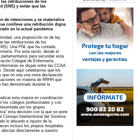
 las retribuciones de los
d (SNS) y evitar que las
n de intenciones y se materialice
que conlleve una retribución digna
rado en la actual pandemia
imidad, una proposición no de ley
r las retribuciones de los
(SNS). Una PNL que ha contado,
ermería. Por esta razón, desde el
s parlamentarios para secundar esta
zación Colegial de Enfermería;
enfermeras es dispar entre las CCAA
te. Desde aquí celebramos que los
os que no sea una mera declaración
ctuaciones en materia de RRHH que
o han demostrado durante la
ealizar esta mejora en coordinación
 los colegios profesionales y con
resentada por los grupos
va” esta decisión con la que se pone
 Consejo Interterritorial del Sistema
o lo absurdo e injusto de la
cen incluso los propios hospitales.
 afectan directamente a nuestro