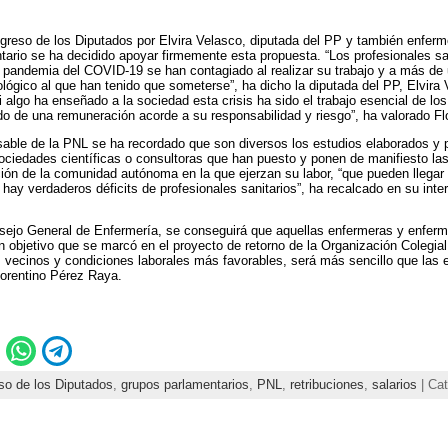
greso de los Diputados por Elvira Velasco, diputada del PP y también enferm
tario se ha decidido apoyar firmemente esta propuesta. “Los profesionales san
 pandemia del COVID-19 se han contagiado al realizar su trabajo y a más de 
ológico al que han tenido que someterse”, ha dicho la diputada del PP, Elvir
 algo ha enseñado a la sociedad esta crisis ha sido el trabajo esencial de los
o de una remuneración acorde a su responsabilidad y riesgo”, ha valorado Fl
able de la PNL se ha recordado que son diversos los estudios elaborados y 
ociedades científicas o consultoras que han puesto y ponen de manifiesto las 
ción de la comunidad autónoma en la que ejerzan su labor, “que pueden llegar 
 verdaderos déficits de profesionales sanitarios”, ha recalcado en su inter
ejo General de Enfermería, se conseguirá que aquellas enfermeras y enferme
Un objetivo que se marcó en el proyecto de retorno de la Organización Colegi
 vecinos y condiciones laborales más favorables, será más sencillo que las 
lorentino Pérez Raya.
so de los Diputados
,
grupos parlamentarios
,
PNL
,
retribuciones
,
salarios
| Cat