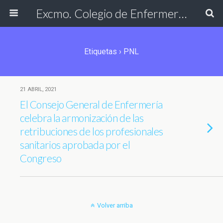
Excmo. Colegio de Enfermería de Cádiz
Etiquetas › PNL
21 ABRIL, 2021
El Consejo General de Enfermería
celebra la armonización de las
retribuciones de los profesionales
sanitarios aprobada por el
Congreso
Volver arriba