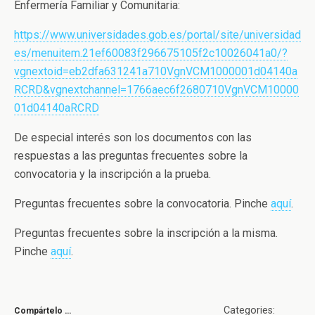
Enfermería Familiar y Comunitaria:
https://www.universidades.gob.es/portal/site/universidad
es/menuitem.21ef60083f296675105f2c10026041a0/?
vgnextoid=eb2dfa631241a710VgnVCM1000001d04140a
RCRD&vgnextchannel=1766aec6f2680710VgnVCM10000
01d04140aRCRD
De especial interés son los documentos con las
respuestas a las preguntas frecuentes sobre la
convocatoria y la inscripción a la prueba.
Preguntas frecuentes sobre la convocatoria. Pinche
aquí
.
Preguntas frecuentes sobre la inscripción a la misma.
Pinche
aquí
.
Categories:
Compártelo …