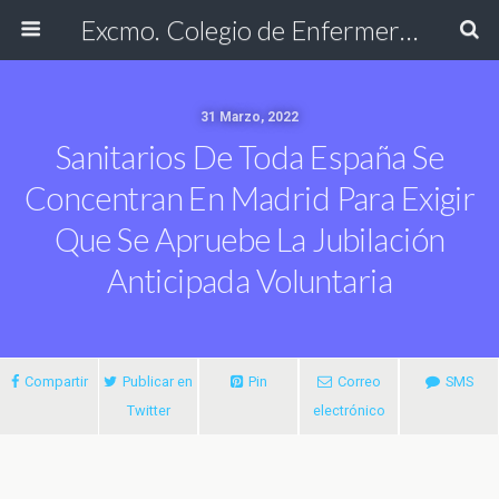
Excmo. Colegio de Enfermería de Cádiz
31 Marzo, 2022
Sanitarios De Toda España Se
Concentran En Madrid Para Exigir
Que Se Apruebe La Jubilación
Anticipada Voluntaria
Compartir
Publicar en
Pin
Correo
SMS
Twitter
electrónico