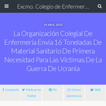
Excmo. Colegio de Enfermería de Cádiz
29 Abril, 2022
La Organización Colegial De
Enfermería Envía 16 Toneladas De
Material Sanitario De Primera
Necesidad Para Las Víctimas De La
Guerra De Ucrania
Compartir
Publicar en
Pin
Correo
SMS
Twitter
electrónico