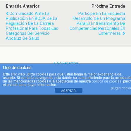
Entrada Anterior
Próxima Entrada
Comunicado Ante La
Participe En La Encuesta
Publicación En BOJA De La
‘Desarrollo De Un Programa
Regulación De La Carrera
Para El Entrenamiento De
Profesional Para Todas Las
Competencias Personales En
Categorías Del Servicio
Enfermeras’
Andaluz De Salud
Volver arriba
Uso de cookies
Este sitio web utiliza cookies para que usted tenga la mejor experiencia de
Móvil
Escritorio
usuario. Si continúa navegando está dando su consentimiento para la aceptació
de las mencionadas cookies y la aceptación de nuestra
política de cookies
, pinc
el enlace para mayor información.
plugin cooki
ACEPTAR