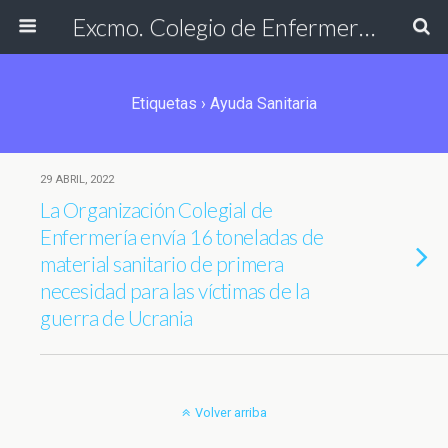
Excmo. Colegio de Enfermería de Cádiz
Etiquetas › Ayuda Sanitaria
29 ABRIL, 2022
La Organización Colegial de
Enfermería envía 16 toneladas de
material sanitario de primera
necesidad para las víctimas de la
guerra de Ucrania
Volver arriba