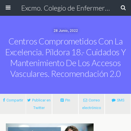
Excmo. Colegio de Enfermería de Cádiz
28 Junio, 2022
Centros Comprometidos Con La
Excelencia. Píldora 18.- Cuidados Y
Mantenimiento De Los Accesos
Vasculares. Recomendación 2.0
Compartir
Publicar en
Pin
Correo
SMS
Twitter
electrónico