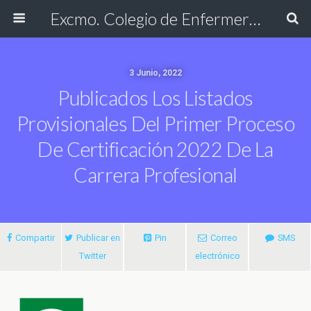
Excmo. Colegio de Enfermería de Cádiz
3 Junio, 2022
Publicados Los Listados
Provisionales Del Primer Proceso
De Certificación 2022 De La
Carrera Profesional
Compartir
Publicar en
Pin
Correo
SMS
Twitter
electrónico