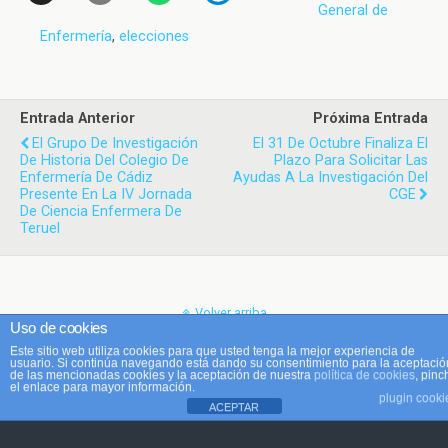
General de
Enfermería
,
elecciones
Entrada Anterior
Próxima Entrada
El Grupo De Investigación
El 31 De Octubre Finaliza El
De Historia Del Colegio De
Plazo Para Solicitar Las
Enfermería De Cádiz
Ayudas A La Investigación Del
Presente En La IV Jornada
CGE
De Ciencia Enfermera De
Teruel
Volver arriba
Uso de cookies
Este sitio web utiliza cookies para que usted tenga la mejor experiencia de
Móvil
Escritorio
usuario. Si continúa navegando está dando su consentimiento para la aceptació
de las mencionadas cookies y la aceptación de nuestra
política de cookies
, pinc
el enlace para mayor información.
plugin cooki
ACEPTAR