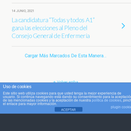
14 JUNIO, 2021
La candidatura “Todas y todos A1”
gana las elecciones al Pleno del
Consejo General de Enfermería
Cargar Más Marcados De Esta Manera…
Volver arriba
Uso de cookies
Este sitio web utiliza cookies para que usted tenga la mejor experiencia de
Móvil
Escritorio
usuario. Si continúa navegando está dando su consentimiento para la aceptació
de las mencionadas cookies y la aceptación de nuestra
política de cookies
, pinc
el enlace para mayor información.
plugin cooki
ACEPTAR