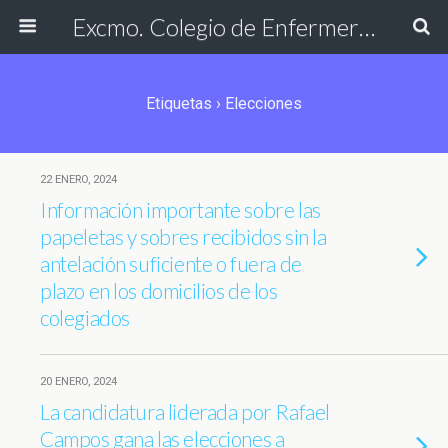
Excmo. Colegio de Enfermería de Cádiz
Etiquetas › Elecciones
22 ENERO, 2024
Información importante sobre las
papeletas y sobres recibidos sin la
antelación suficiente o fuera de
plazo en los domicilios de los
colegiados
20 ENERO, 2024
La candidatura liderada por Rafael
Campos gana las elecciones a