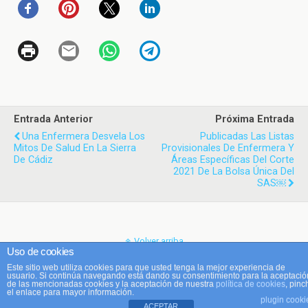
Entrada Anterior
Próxima Entrada
Una Enfermera Desvela Los
Publicadas Las Listas
Mitos De Salud En La Sierra
Provisionales De Enfermera Y
De Cádiz
Áreas Específicas Del Corte
2021 De La Bolsa Única Del
SAS￼
Volver arriba
Uso de cookies
Este sitio web utiliza cookies para que usted tenga la mejor experiencia de
Móvil
Escritorio
usuario. Si continúa navegando está dando su consentimiento para la aceptació
de las mencionadas cookies y la aceptación de nuestra
política de cookies
, pinc
el enlace para mayor información.
plugin cooki
ACEPTAR