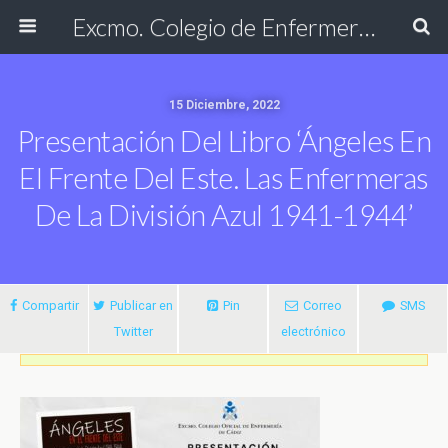
Excmo. Colegio de Enfermería de Cádiz
15 Diciembre, 2022
Presentación Del Libro ‘Ángeles En
El Frente Del Este. Las Enfermeras
De La División Azul 1941-1944’
Compartir
Publicar en
Pin
Correo
SMS
Twitter
electrónico