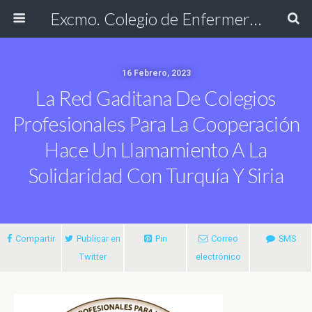
Excmo. Colegio de Enfermería de Cádiz
16 Febrero, 2023
La Red Gaditana De Colegios
Profesionales Para La Cooperación
Hace Un Llamamiento A La
Solidaridad Con Turquía Y Siria
Compartir
Publicar en
Pin
Correo
SMS
Twitter
electrónico