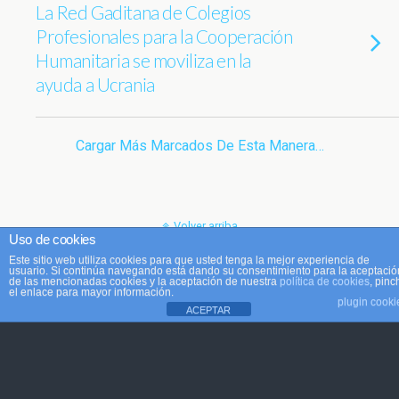
La Red Gaditana de Colegios
Profesionales para la Cooperación
Humanitaria se moviliza en la
ayuda a Ucrania
Cargar Más Marcados De Esta Manera…
Volver arriba
Uso de cookies
Este sitio web utiliza cookies para que usted tenga la mejor experiencia de
Móvil
Escritorio
usuario. Si continúa navegando está dando su consentimiento para la aceptació
de las mencionadas cookies y la aceptación de nuestra
política de cookies
, pinc
el enlace para mayor información.
plugin cooki
ACEPTAR