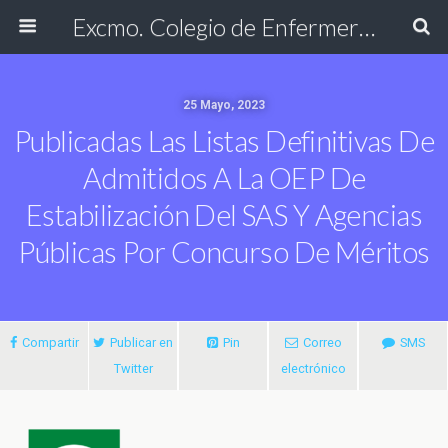
Excmo. Colegio de Enfermería de Cádiz
25 Mayo, 2023
Publicadas Las Listas Definitivas De
Admitidos A La OEP De
Estabilización Del SAS Y Agencias
Públicas Por Concurso De Méritos
Compartir
Publicar en
Pin
Correo
SMS
Twitter
electrónico