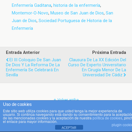
Enfermería Gaditana
,
historia de la enfermería
,
Montemor-O-Novo
,
Museo de San Juan de Dios
,
San
Juan de Dios
,
Sociedad Portuguesa de Historia de la
Enfermería
Entrada Anterior
Próxima Entrada
El III Coloquio De San Juan
Clausura De La XX Edición Del
De Dios Y La Reforma De La
Curso De Experto Universitario
Enfermería Se Celebrará En
En Cirugía Menor De La
Sevilla
Universidad De Cádiz
Volver arriba
Uso de cookies
Este sitio web utiliza cookies para que usted tenga la mejor experiencia de
Móvil
Escritorio
usuario. Si continúa navegando está dando su consentimiento para la aceptació
de las mencionadas cookies y la aceptación de nuestra
política de cookies
, pinc
el enlace para mayor información.
plugin cooki
ACEPTAR