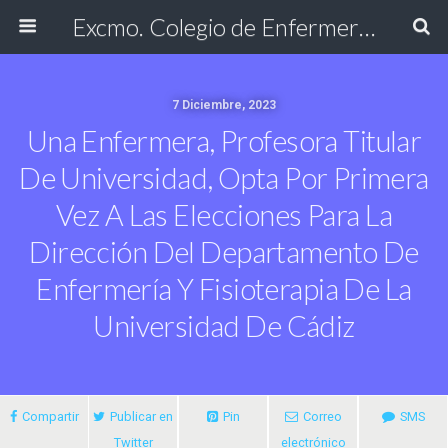
Excmo. Colegio de Enfermería de Cádiz
7 Diciembre, 2023
Una Enfermera, Profesora Titular
De Universidad, Opta Por Primera
Vez A Las Elecciones Para La
Dirección Del Departamento De
Enfermería Y Fisioterapia De La
Universidad De Cádiz
Compartir
Publicar en
Pin
Correo
SMS
Twitter
electrónico