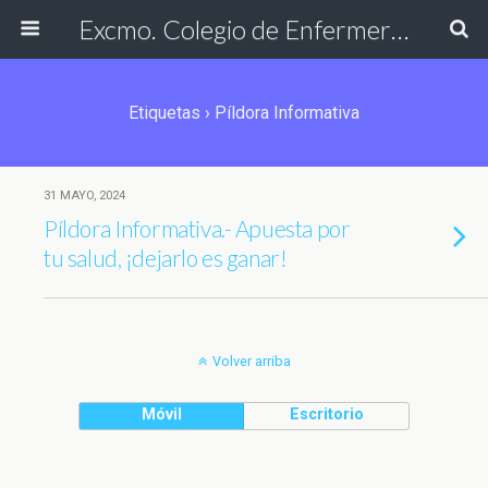
Excmo. Colegio de Enfermería de Cádiz
Etiquetas › Píldora Informativa
31 MAYO, 2024
Píldora Informativa.- Apuesta por
tu salud, ¡dejarlo es ganar!
Volver arriba
Móvil
Escritorio