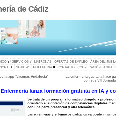
ería de Cádiz
DICO
SERVICIOS
MATRONAS
OFERTAS DE EMPLEO
ÁREA DEL JUBI
CIONAL
NOTICIAS
MULTIMEDIA
CONTACTO
COOPERACIÓN SANITARI
de la app ‘Vacunas Andalucía’
La enfermería gaditana hace ga
con sus VII Jornad
Enfermería lanza formación gratuita en IA y c
Se trata de un programa formativo dirigido a profesiona
orientado a la dotación de competencias digitales medi
con una parte presencial y otra telemática.
Las enfermeras y enfermeros gaditanos ya pueden inscribi