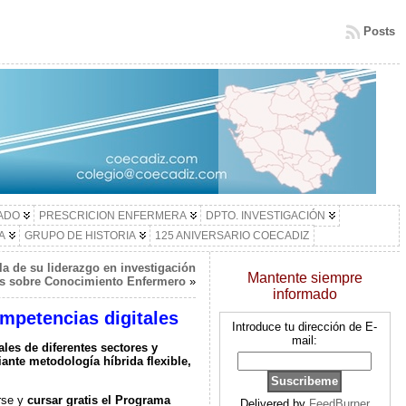
Posts
LADO
PRESCRICION ENFERMERA
DPTO. INVESTIGACIÓN
A
GRUPO DE HISTORIA
125 ANIVERSARIO COECADIZ
la de su liderazgo en investigación
Mantente siempre
as sobre Conocimiento Enfermero
»
informado
ompetencias digitales
Introduce tu dirección de E-
mail:
les de diferentes sectores y
ante metodología híbrida flexible,
rse y
cursar gratis el Programa
Delivered by
FeedBurner