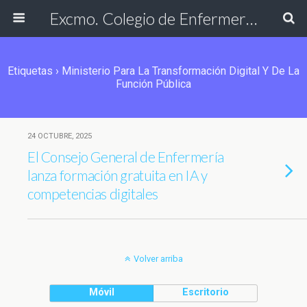
Excmo. Colegio de Enfermería de Cádiz
Etiquetas › Ministerio Para La Transformación Digital Y De La
Función Pública
24 OCTUBRE, 2025
El Consejo General de Enfermería
lanza formación gratuita en IA y
competencias digitales
Volver arriba
Móvil
Escritorio