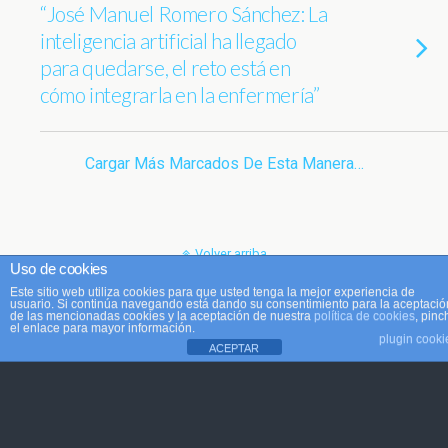
“José Manuel Romero Sánchez: La
inteligencia artificial ha llegado
para quedarse, el reto está en
cómo integrarla en la enfermería”
Cargar Más Marcados De Esta Manera…
Volver arriba
Uso de cookies
Este sitio web utiliza cookies para que usted tenga la mejor experiencia de
Móvil
Escritorio
usuario. Si continúa navegando está dando su consentimiento para la aceptació
de las mencionadas cookies y la aceptación de nuestra
política de cookies
, pinc
el enlace para mayor información.
plugin cooki
ACEPTAR