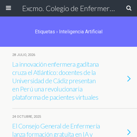
Excmo. Colegio de Enfermería de Cádiz
Etiquetas › Inteligencia Artificial
28 JULIO, 2026
La innovación enfermera gaditana
cruza el Atlántico: docentes de la
Universidad de Cádiz presentan
en Perú una revolucionaria
plataforma de pacientes virtuales
24 OCTUBRE, 2025
El Consejo General de Enfermería
lanza formación gratuita en IA y