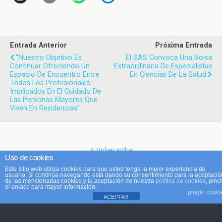
Entrada Anterior
Próxima Entrada
“Nuestro Objetivo Es
El SAS Convoca Una Bolsa
Continuar Ofreciendo Un
Extraordinaria De Especialistas
Espacio De Encuentro Entre
En Ciencias De La Salud
Todos Los Profesionales
Implicados En El Cuidado De
Las Personas Mayores Que
Viven En Residencias”
Volver arriba
Uso de cookies
Este sitio web utiliza cookies para que usted tenga la mejor experiencia de
Móvil
Escritorio
usuario. Si continúa navegando está dando su consentimiento para la aceptació
de las mencionadas cookies y la aceptación de nuestra
política de cookies
, pinc
el enlace para mayor información.
plugin cooki
ACEPTAR