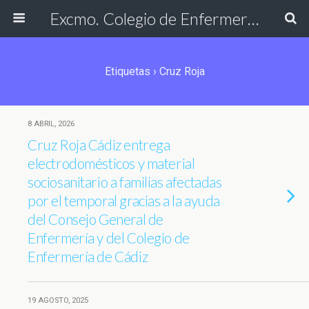
Excmo. Colegio de Enfermería de Cádiz
Etiquetas › Cruz Roja
8 ABRIL, 2026
Cruz Roja Cádiz entrega
electrodomésticos y material
sociosanitario a familias afectadas
por el temporal gracias a la ayuda
del Consejo General de
Enfermería y del Colegio de
Enfermería de Cádiz
19 AGOSTO, 2025