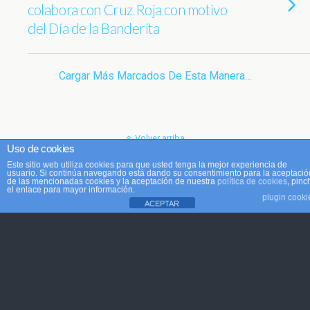
colabora con Cruz Roja con motivo
del Día de la Banderita
Cargar Más Marcados De Esta Manera…
Volver arriba
Uso de cookies
Este sitio web utiliza cookies para que usted tenga la mejor experiencia de
Móvil
Escritorio
usuario. Si continúa navegando está dando su consentimiento para la aceptació
de las mencionadas cookies y la aceptación de nuestra
política de cookies
, pinc
el enlace para mayor información.
plugin cooki
ACEPTAR