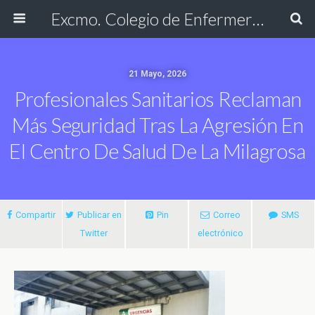
Excmo. Colegio de Enfermería de Cádiz
21 Mayo, 2026
Profesionales Sanitarios Reclaman
Más Seguridad Tras La Agresión En
El Centro De Salud De La Milagrosa
Compartir
Publicar en
Pin
Correo
SMS
Twitter
electrónico