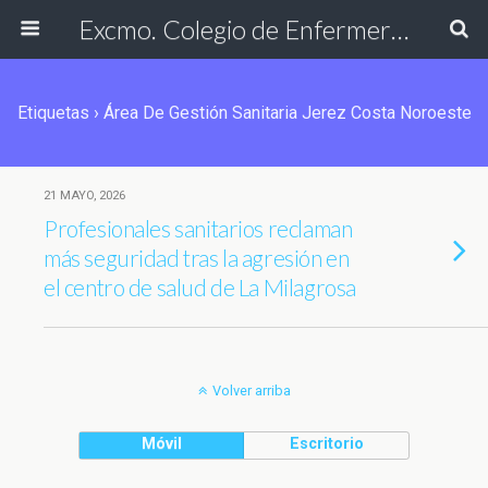
Excmo. Colegio de Enfermería de Cádiz
Etiquetas › Área De Gestión Sanitaria Jerez Costa Noroeste
21 MAYO, 2026
Profesionales sanitarios reclaman
más seguridad tras la agresión en
el centro de salud de La Milagrosa
Volver arriba
Móvil
Escritorio